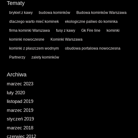
Tematy
brykiet z kawy
budowa kominków
Budowa kominków Warszawa
dlaczego warto mieć kominek
ekologiczne paliwo do kominka
firma kominki Warszawa
fusy z kawy
Gk Fire line
kominki
kominki nowoczesne
Kominki Warszawa
kominki z płaszczem wodnym
obudowa portalowa nowoczesna
Partnerzy
zalety kominków
Archiwa
marzec 2023
luty 2020
listopad 2019
marzec 2019
styczeń 2019
marzec 2018
czerwiec 2012