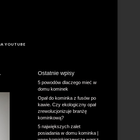
NA YOUTUBE
ł
Ostatnie wpisy
5 powodów dlaczego mieć w
domu kominek
Opał do kominka z fusów po
kawie. Czy ekologiczny opał
zrewolucjonizuje branżę
kominkową?
5 największych zalet
posiadania w domu kominka |
www.kominkigrzewcze.warsz