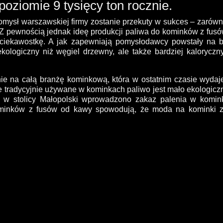
oziomie 9 tysięcy ton rocznie.
omysł warszawskiej firmy zostanie przekuty w sukces – zarów
. Z pewnością jednak ideę produkcji paliwa do kominków z fus
o ciekawostkę. A jak zapewniają pomysłodawcy powstały na b
 ekologiczny niż węgiel drzewny, ale także bardziej kaloryczn
ie na całą branżę kominkową, która w ostatnim czasie wydaj
e tradycyjnie używane w kominkach paliwo jest mało ekologicz
ku w stolicy Małopolski wprowadzono zakaz palenia w komin
ominków z fusów od kawy spowodują, że moda na kominki 